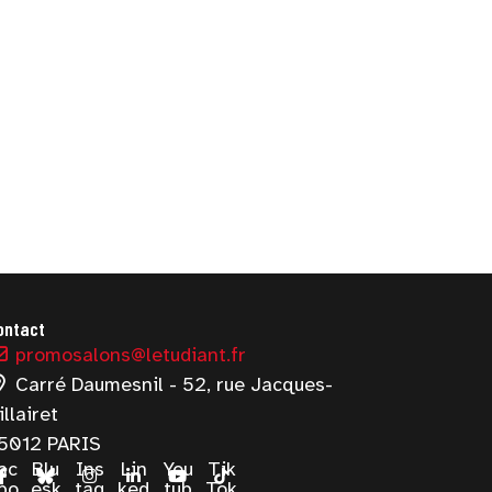
ontact
promosalons@letudiant.fr
Carré Daumesnil - 52, rue Jacques-
illairet
5012 PARIS
ac
Blu
Ins
Lin
You
Tik
bo
esk
tag
ked
tub
Tok